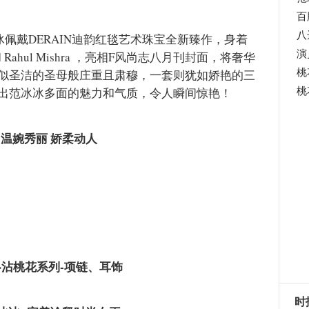
百
八
冰佩戴DERAIN迪韵红毯艺术珠宝全新臻作，身着
演
ka和 Rahul Mishra ，亮相F风尚志八月刊封面，将奢华
桃
似圣洁的圣母般庄重且肃穆，一套则犹如娇艳的三
桃
出范冰冰多面的魅力和气质，令人瞬间惊艳！
温婉秀丽 娇柔动人
·沾桃花系列-项链、耳饰
时