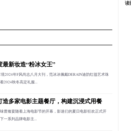
读
度最新妆造“粉冰女王”
境2024年F风尚志八月大刊，范冰冰佩戴DERAIN迪韵红毯艺术珠
2024秋冬高定礼服...
打造多家电影主题餐厅，构建沉浸式用餐
味蕾飨宴随着上海电影节的开幕，影迷们的夏日电影狂欢正式开
下一系列品牌电影主...