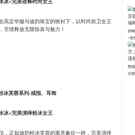
冰冰<完美诠释时尚女王
在高定华服与迪韵珠宝的映衬下，以时尚前卫女王
，尽情释放无限惊喜与魅力！
邯郸
+智
熊猫
活期
·粉冰芙蓉系列-戒指、耳饰
冰冰<完美演绎粉冰女王
信，正如迪韵粉冰芙蓉的寓意象征一样，完美演绎