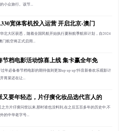
小众旅行。该节...
330宽体客机投入运营 开启北京-澳门
华北大区获悉，随着全国民航开始执行夏秋航季航班计划，自2024
澳门航空将正式启用...
4春节档电影活动惊喜上线 集卡赢全年免
过年必备春节档电影的期待值则更加up up up!抖音新春欢乐观影计
胃菜还在让...
派又要年轻态，片仔癀化妆品选代言人的
朝宫廷之方片仔癀问世以来,那时谁也没料到,在之后五百多年的历史中,不
的中华老字号...