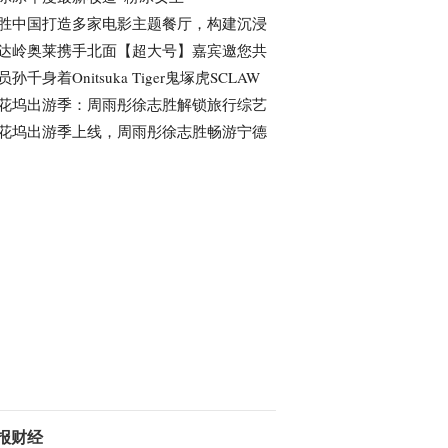
胜中国打造多家电影主题餐厅，构建沉浸
达岭奥莱携手北面【超大号】嘉宾邀您共
员孙千身着Onitsuka Tiger鬼塚虎SCLAW
花坞出游季：周雨彤徐志胜解锁旅行综艺
花坞出游季上线，周雨彤徐志胜畅游宁德
报财经