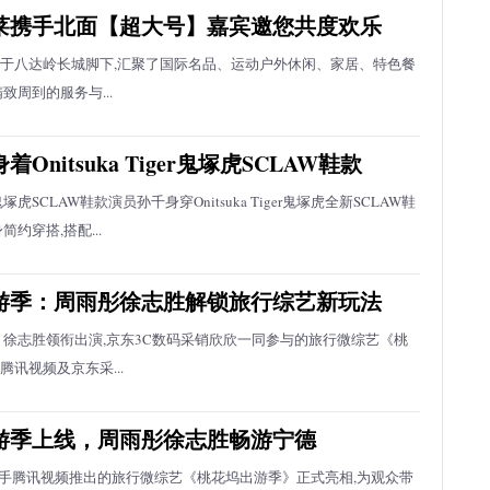
莱携手北面【超大号】嘉宾邀您共度欢乐
于八达岭长城脚下,汇聚了国际名品、运动户外休闲、家居、特色餐
致周到的服务与...
Onitsuka Tiger鬼塚虎SCLAW鞋款
iger鬼塚虎SCLAW鞋款演员孙千身穿Onitsuka Tiger鬼塚虎全新SCLAW鞋
简约穿搭,搭配...
游季：周雨彤徐志胜解锁旅行综艺新玩法
、徐志胜领衔出演,京东3C数码采销欣欣一同参与的旅行微综艺《桃
讯视频及京东采...
游季上线，周雨彤徐志胜畅游宁德
东携手腾讯视频推出的旅行微综艺《桃花坞出游季》正式亮相,为观众带