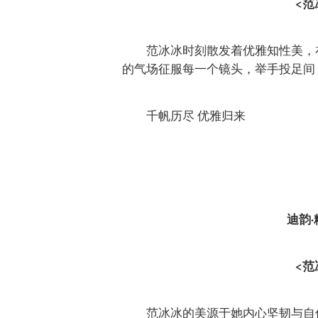
<范
范冰冰时刻散发着优雅知性美，
的气场征服每一个镜头，举手投足间
千帆历尽 优雅归来
迪韵
<范
范冰冰的美源于她内心坚韧与自