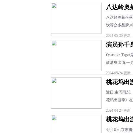
八达岭奥
八达岭奥莱坐落
饮等众多品牌,精
2024-05-30 更新
演员孙千身着
Onitsuka T
款清爽出街,一身
2024-05-24 更新
桃花坞出
近日,由周雨彤
花坞出游季》在腾
2024-04-24 更新
桃花坞出
4月18日,京