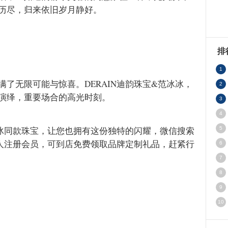
历尽，归来依旧岁月静好。
排
1
了无限可能与惊喜。DERAIN迪韵珠宝&范冰冰，
2
演绎，重要场合的高光时刻。
3
4
冰冰同款珠宝，让您也拥有这份独特的闪耀，微信搜索
5
张
新人注册会员，可到店免费领取品牌定制礼品，赶紧行
6
7
8
9
10