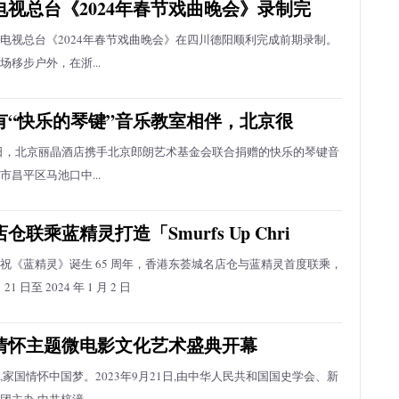
电视总台《2024年春节戏曲晚会》录制完
电视总台《2024年春节戏曲晚会》在四川德阳顺利完成前期录制。
移步户外，在浙...
有“快乐的琴键”音乐教室相伴，北京很
月28日，北京丽晶酒店携手北京郎朗艺术基金会联合捐赠的快乐的琴键音
昌平区马池口中...
联乘蓝精灵打造「Smurfs Up Chri
祝《蓝精灵》诞生 65 周年，香港东荟城名店仓与蓝精灵首度联乘，
 21 日至 2024 年 1 月 2 日
情怀主题微电影文化艺术盛典开幕
,家国情怀中国梦。2023年9月21日,由中华人民共和国国史学会、新