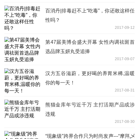
百消丹|排毒赶不上“吃毒”，你还敢这样任
性吗？
2017-09-12
第47届美博会盛大开幕 女性内调祛斑首
选品牌玉妍丸受追捧
2017-09-07
汉方五谷滋蔚，更好喝的养胃米稀,温暖
你的每一天！
2017-08-31
熊猫金库年亏近千万 主打活期产品或涉
违规
2017-08-30
“现象级”跨界合作只为时尚发声---“摩拜乄