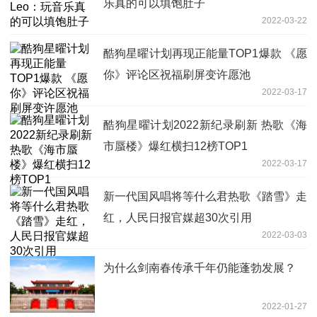
乐真的可以填饱肚子
2022-03-22
酷狗星曜计划再现正能量TOP1爆款 《愿
你》评论区祝福刷屏变许愿池
2022-03-17
酷狗星曜计划2022新纪录刷新 热歌《海
市蜃楼》爆红横扫12榜TOP1
2022-03-17
新一代国风唱将等什么君热歌《踏雪》走
红，人民日报官媒超30次引用
2022-03-03
为什么剑南春传承千年仍能蓬勃发展？
2022-01-27