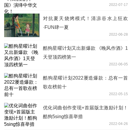
2022-07-17
对抗夏天烧烤模式！清凉谷水上狂欢
·FUN肆一夏
2022-06-28
酷狗星曜计划又出新爆款 《晚风作酒》1
天登顶四榜第一
2022-06-05
酷狗星曜计划2022屡造爆款：总有一首
歌在榜前十
2022-05-15
优化词曲创作变现+首届版主激励计划！
酷狗5sing惊喜举措
2022-04-26