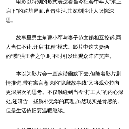
电影以特别的形式表达着当今社会中年人“承上
启下”的尴尬局面,直击生活,其深刻性让人叹惋深
思。
故事里男主角曹小军与妻子范文娟相互控诉,两
人当仁不让,开启“杠精”模式。影片中这夫妻俩
的“嘴”强王者之争,时不时引发出观众阵阵笑声。
本以为影片会一直诙谐幽默下去,但随着影片剧
情推进,带有寓言意味的“隐藏故事线”又将观众拉向
更深层次的思考。不仅触碰到当今“打工人”的内心深
处,还暗含一些质朴无华的真理,虽然现实是骨感的,
但是生活依旧要温暖继续。