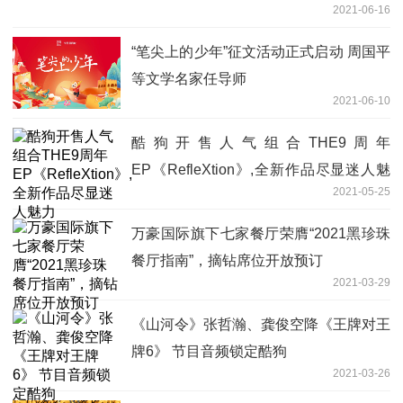
2021-06-16
“笔尖上的少年”征文活动正式启动 周国平
等文学名家任导师
2021-06-10
酷狗开售人气组合THE9周年
EP《RefleXtion》,全新作品尽显迷人魅
2021-05-25
力
万豪国际旗下七家餐厅荣膺“2021黑珍珠
餐厅指南”，摘钻席位开放预订
2021-03-29
《山河令》张哲瀚、龚俊空降《王牌对王
牌6》 节目音频锁定酷狗
2021-03-26